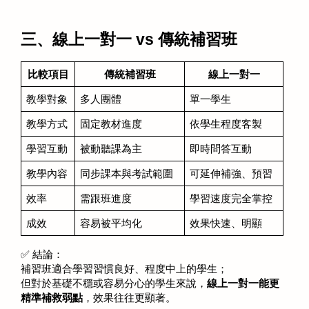
三、線上一對一 vs 傳統補習班
比較項目
傳統補習班
線上一對一
教學對象
多人團體
單一學生
教學方式
固定教材進度
依學生程度客製
學習互動
被動聽課為主
即時問答互動
教學內容
同步課本與考試範圍
可延伸補強、預習
效率
需跟班進度
學習速度完全掌控
成效
容易被平均化
效果快速、明顯
✅ 結論：
補習班適合學習習慣良好、程度中上的學生；
但對於基礎不穩或容易分心的學生來說，
線上一對一能更
精準補救弱點
，效果往往更顯著。