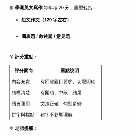
📘 
學測英文寫作
 每年考 20 分，題型包括：
短文作文（120 字左右）
圖表題 / 敘述題 / 意見題
🎯 
評分重點：
評分面向
重點說明
內容充實
有回應題目要求、切題明確
結構清楚
有開頭、中段、結尾
語言運用
文法正確、句型多變
拼字與標點
錯字不影響理解
💬 
老師提醒：