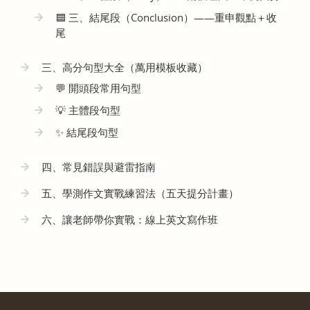
🟦 三、結尾段（Conclusion）——重申觀點＋收
尾
三、高分句型大全（萬用模板收藏）
💬 開頭段常用句型
💡 主體段句型
✨ 結尾段句型
四、常見錯誤與避雷指南
五、學測作文實戰練習法（五天提分計畫）
六、讓老師帶你實戰：線上英文寫作班