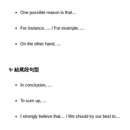
One possible reason is that…
For instance, … / For example, …
On the other hand, …
✨ 結尾段句型
In conclusion, …
To sum up, …
I strongly believe that… / We should try our best to…