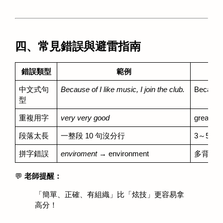
四、常見錯誤與避雷指南
錯誤類型
範例
中文式句
Because of I like music, I join the club.
Because I
型
重複用字
very very good
great / e
段落太長
一整段 10 句沒分行
3～5 
拼字錯誤
enviroment
 → environment
多背常
💬 
老師提醒：
「簡單、正確、有組織」比「炫技」更容易拿
高分！