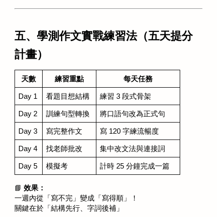
五、學測作文實戰練習法（五天提分
計畫）
天數
練習重點
每天任務
Day 1
看題目想結構
練習 3 段式骨架
Day 2
訓練句型轉換
將口語句改為正式句
Day 3
寫完整作文
寫 120 字練流暢度
Day 4
找老師批改
集中改文法與連接詞
Day 5
模擬考
計時 25 分鐘完成一篇
📘 
效果：
一週內從「寫不完」變成「寫得順」！
關鍵在於「結構先行、字詞後補」 