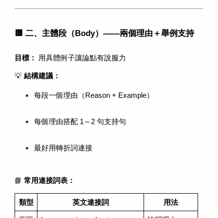
🟨 二、主體段（Body）——兩個理由＋舉例支持
目標：
 用具體例子讓論點有說服力 
💡 
結構建議：
每段一個理由（Reason + Example）
每個理由搭配 1～2 句支持句
最好用轉折詞連接
📘 
常用連接詞表：
類型
英文連接詞
用法