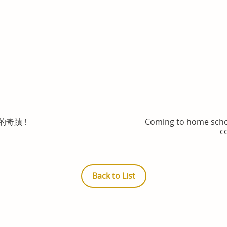
奇蹟 !
Coming to home school
c
Back to List