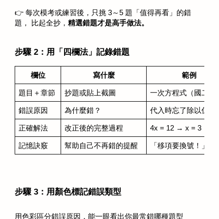
👉 每次模考或練習後，只挑 3～5 題「值得再看」的錯
題， 比起全抄，
精選錯題才是高手做法。
步驟 2：用「四欄法」記錄錯題
欄位
寫什麼
範例
題目＋章節
抄題或貼上截圖
一次方程式（國二上
錯誤原因
為什麼錯？
代入時忘了除以係數
正確解法
改正後的完整過程
4x = 12 → x = 3
記憶訣竅
幫助自己不再錯的提醒
「移項要換號！」
步驟 3：用顏色標記錯誤類型
用色彩區分錯誤原因，能一眼看出你最常錯哪種題型