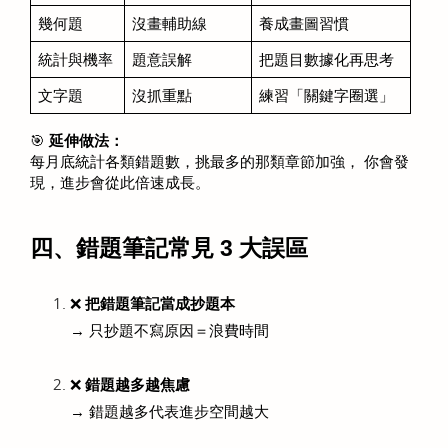
幾何題
沒畫輔助線
養成畫圖習慣
統計與機率
題意誤解
把題目數據化再思考
文字題
沒抓重點
練習「關鍵字圈選」
🎯 
延伸做法：
每月底統計各類錯題數，挑最多的那類章節加強， 你會發
現，進步會從此倍速成長。
四、錯題筆記常見 3 大誤區
❌ 
把錯題筆記當成抄題本
→ 只抄題不寫原因＝浪費時間
❌ 
錯題越多越焦慮
→ 錯題越多代表進步空間越大