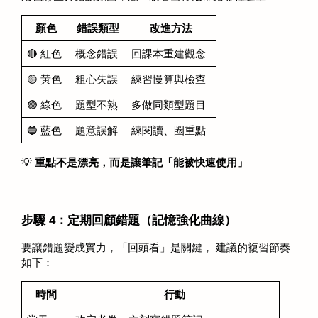
顏色
錯誤類型
改進方法
🔴 紅色
概念錯誤
回課本重建觀念
🟡 黃色
粗心失誤
練習慢算與檢查
🟢 綠色
題型不熟
多做同類型題目
🔵 藍色
題意誤解
練閱讀、圈重點
💡 
重點不是漂亮，而是讓筆記「能被快速使用」
步驟 4：定期回顧錯題（記憶強化曲線）
要讓錯題變成實力，「回頭看」是關鍵， 建議的複習節奏
如下：
時間
行動