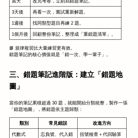
當天
改完考卷，立刻寫錯題筆記。
3天後
再看一次，嘗試重新解題。
1週後
找同類型題目再練 2 題。
1個月後
回顧整份筆記，整理成「重錯題清單」。
📘 規律複習比大量練習更有效。
錯題筆記的核心價值就是「錯一次、學一輩子」。
三、錯題筆記進階版：建立「錯題地
圖」
當你的筆記累積超過 30 題，就能開始分類統整，製作一張
「錯題地圖」，將錯題依主題歸類：
類別
常見錯誤
改進方向
代數式
忘負號、代入錯
括號檢查＋代回驗算